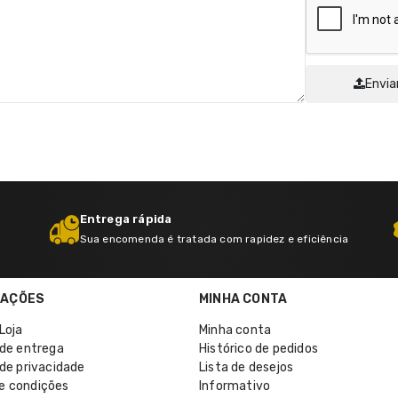
Envia
Entrega rápida
Sua encomenda é tratada com rapidez e eficiência
MAÇÕES
MINHA CONTA
Loja
Minha conta
 de entrega
Histórico de pedidos
 de privacidade
Lista de desejos
e condições
Informativo