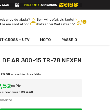
ecisando de ajuda?
Bem-vindo(a), visitante!
0
tre em contato
Entrar
ou
Cadastrar
RT-CROSS + UTV
MOTO
PASSEIO
DE AR 300-15 TR-78 NEXEN
 28,00
no cartão de crédito
7,52
no Pix
x e economize
R$ 4,48
lamento