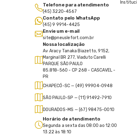
Instituc
Telefone para atendimento
(45) 3220-4567
Contato pelo WhatsApp
(45) 9 9914-4425
Envie um e-mail
site@pneuslefort.com.br
Nossa localização
Av Aracy Tanaka Biazetto, 9152,
Marginal BR 277, Viaduto Carelli
PARQUE SÃO PAULO
85.818-560 - CP 268 - CASCAVEL -
PR
CHAPECÓ-SC — (49) 99904-0948
SÃO PAULO-SP — (11) 91492-7910
DOURADOS-MS — (67) 98475-0010
Horário de atendimento
Segunda a sexta das 08:00 ao 12:00
13:22 às 18:10