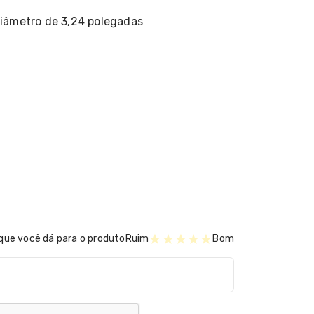
diâmetro de 3,24 polegadas
★
★
★
★
★
que você dá para o produto
Ruim
Bom