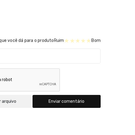
★
★
★
★
★
que você dá para o produto
Ruim
Bom
r arquivo
Enviar comentário