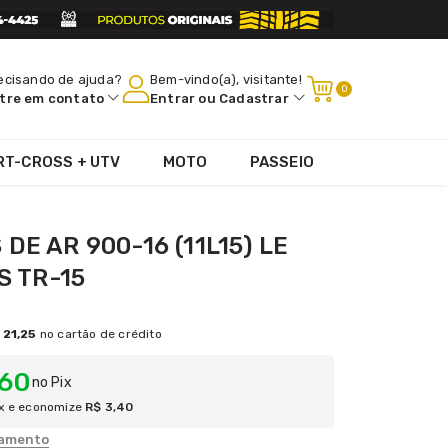
ecisando de ajuda?
Bem-vindo(a), visitante!
0
tre em contato
Entrar
ou
Cadastrar
RT-CROSS + UTV
MOTO
PASSEIO
DE AR 900-16 (11L15) LE
S TR-15
 21,25
no cartão de crédito
,60
no Pix
x e economize
R$ 3,40
lamento