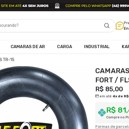
Pr
En
CAMARAS DE AR
CARGA
INDUSTRIAL
KA
S TR-15
CAMARAS 
FORT / FL
R$ 85,00
em até
4x de R$
R$ 81
Compre no Pi
Formas de parce