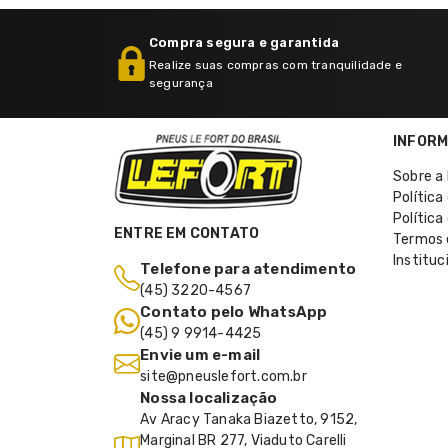
Compra segura e garantida
Realize suas compras com tranquilidade e
segurança
INFOR
Sobre a 
Política
Política
ENTRE EM CONTATO
Termos 
Instituc
Telefone para atendimento
(45) 3220-4567
Contato pelo WhatsApp
(45) 9 9914-4425
Envie um e-mail
site@pneuslefort.com.br
Nossa localização
Av Aracy Tanaka Biazetto, 9152,
Marginal BR 277, Viaduto Carelli