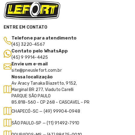
ENTRE EM CONTATO
Telefone para atendimento
(45) 3220-4567
Contato pelo WhatsApp
(45) 9 9914-4425
Envie um e-mail
site@pneuslefort.com.br
Nossa localização
Av Aracy Tanaka Biazetto, 9152,
Marginal BR 277, Viaduto Carelli
PARQUE SÃO PAULO
85.818-560 - CP 268 - CASCAVEL - PR
CHAPECÓ-SC — (49) 99904-0948
SÃO PAULO-SP — (11) 91492-7910
DOURADOS-MS — (67) 98475-0010