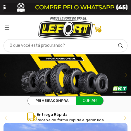
0
Ganhe 10% de desconto na sua primeira compra com o cupom:
COPIAR
PRIMEIRACOMPRA
Parcelamento Facilitado
Parcele em até 4X sem juros