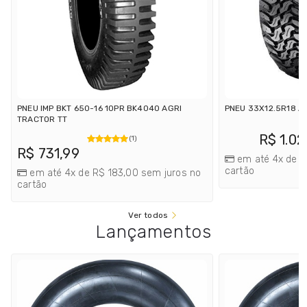
PNEU IMP BKT 650-16 10PR BK4040 AGRI
PNEU 33X12.5R18 AP
TRACTOR TT
R$ 1.02
(1)
R$ 731,99
em até 4x de R
cartão
em até 4x de R$ 183,00 sem juros no
cartão
Ver todos
Lançamentos